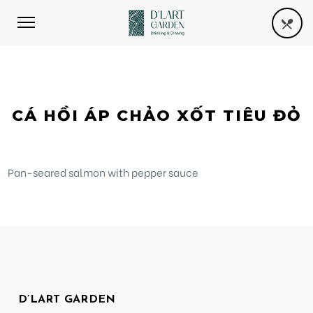
CÁ HỒI ÁP CHẢO XỐT TIÊU ĐỎ
Pan-seared salmon with pepper sauce
D’LART GARDEN