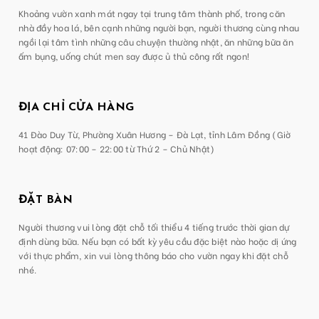
Khoảng vườn xanh mát ngay tại trung tâm thành phố, trong căn
nhà đầy hoa lá, bên cạnh những người bạn, người thương cùng nhau
ngồi lại tâm tình những câu chuyện thường nhật, ăn những bữa ăn
ấm bụng, uống chút men say được ủ thủ công rất ngon!
ĐỊA CHỈ CỬA HÀNG
41 Đào Duy Từ, Phường Xuân Hương – Đà Lạt, tỉnh Lâm Đồng (Giờ
hoạt động: 07:00 – 22:00 từ Thứ 2 – Chủ Nhật)
ĐẶT BÀN
Người thương vui lòng đặt chỗ tối thiểu 4 tiếng trước thời gian dự
định dùng bữa. Nếu bạn có bất kỳ yêu cầu đặc biệt nào hoặc dị ứng
với thực phẩm, xin vui lòng thông báo cho vườn ngay khi đặt chỗ
nhé.