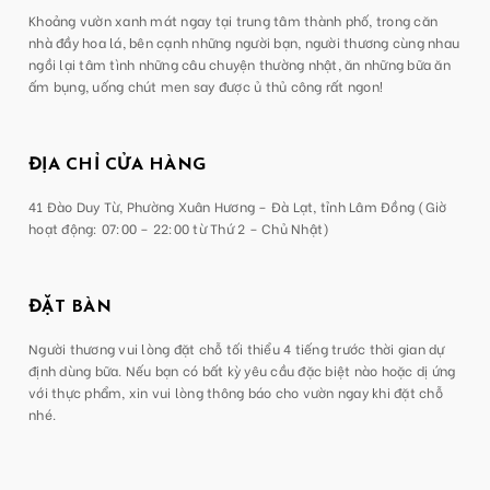
Khoảng vườn xanh mát ngay tại trung tâm thành phố, trong căn
nhà đầy hoa lá, bên cạnh những người bạn, người thương cùng nhau
ngồi lại tâm tình những câu chuyện thường nhật, ăn những bữa ăn
ấm bụng, uống chút men say được ủ thủ công rất ngon!
ĐỊA CHỈ CỬA HÀNG
41 Đào Duy Từ, Phường Xuân Hương – Đà Lạt, tỉnh Lâm Đồng (Giờ
hoạt động: 07:00 – 22:00 từ Thứ 2 – Chủ Nhật)
ĐẶT BÀN
Người thương vui lòng đặt chỗ tối thiểu 4 tiếng trước thời gian dự
định dùng bữa. Nếu bạn có bất kỳ yêu cầu đặc biệt nào hoặc dị ứng
với thực phẩm, xin vui lòng thông báo cho vườn ngay khi đặt chỗ
nhé.