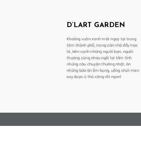
D’LART GARDEN
Khoảng vườn xanh mát ngay tại trung
tâm thành phố, trong căn nhà đầy hoa
lá, bên cạnh những người bạn, người
thương cùng nhau ngồi lại tâm tình
những câu chuyện thường nhật, ăn
những bữa ăn ấm bụng, uống chút men
say được ủ thủ công rất ngon!