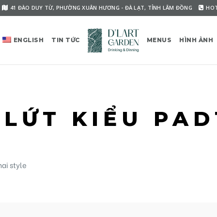
41 ĐÀO DUY TỪ, PHƯỜNG XUÂN HƯƠNG - ĐÀ LẠT, TỈNH LÂM ĐỒNG
HOT
ENGLISH
TIN TỨC
MENUS
HÌNH ẢNH
 LỨT KIỂU PAD
ai style