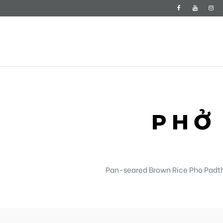
PHỞ
Pan-seared Brown Rice Pho Padth