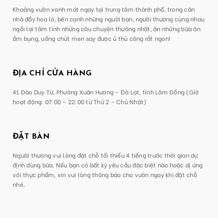
Khoảng vườn xanh mát ngay tại trung tâm thành phố, trong căn
nhà đầy hoa lá, bên cạnh những người bạn, người thương cùng nhau
ngồi lại tâm tình những câu chuyện thường nhật, ăn những bữa ăn
ấm bụng, uống chút men say được ủ thủ công rất ngon!
ĐỊA CHỈ CỬA HÀNG
41 Đào Duy Từ, Phường Xuân Hương – Đà Lạt, tỉnh Lâm Đồng (Giờ
hoạt động: 07:00 – 22:00 từ Thứ 2 – Chủ Nhật)
ĐẶT BÀN
Người thương vui lòng đặt chỗ tối thiểu 4 tiếng trước thời gian dự
định dùng bữa. Nếu bạn có bất kỳ yêu cầu đặc biệt nào hoặc dị ứng
với thực phẩm, xin vui lòng thông báo cho vườn ngay khi đặt chỗ
nhé.