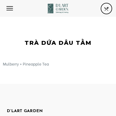
TRÀ DỨA DÂU TẰM
Mulberry + Pineapple Tea
D’LART GARDEN